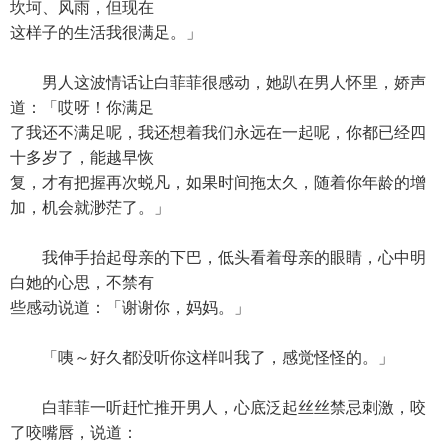
坎坷、风雨，但现在
这样子的生活我很满足。」
男人这波情话让白菲菲很感动，她趴在男人怀里，娇声
道：「哎呀！你满足
了我还不满足呢，我还想着我们永远在一起呢，你都已经四
十多岁了，能越早恢
复，才有把握再次蜕凡，如果时间拖太久，随着你年龄的增
加，机会就渺茫了。」
我伸手抬起母亲的下巴，低头看着母亲的眼睛，心中明
白她的心思，不禁有
些感动说道：「谢谢你，妈妈。」
「咦～好久都没听你这样叫我了，感觉怪怪的。」
白菲菲一听赶忙推开男人，心底泛起丝丝禁忌刺激，咬
了咬嘴唇，说道：