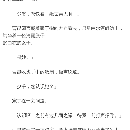
「少爷，您快看，绝世美人啊！」
曹昆闻言朝着家丁指的方向看去，只见白水河畔边上，
端坐着一位清丽脱俗
的白衣的女子。
「是她。」
曹昆收拢手中的纸扇，轻声说道。
「少爷，您认识她？」
家丁在一旁问道。
「认识啊！之前有过几面之缘，待我上前打声招呼。」
曹昆整理了一下仪容，脸上挂着笑容向女子走了过去。