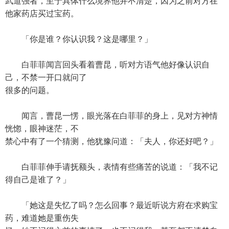
武道强者，至于具体什么境界他并不清楚，因为之前对方在
他家药店买过宝药。
「你是谁？你认识我？这是哪里？」
白菲菲闻言回头看着曹昆，听对方语气他好像认识自
己，不禁一开口就问了
很多的问题。
闻言，曹昆一愣，眼光落在白菲菲的身上，见对方神情
恍惚，眼神迷茫，不
禁心中有了一个猜测，他犹豫问道：「夫人，你还好吧？」
白菲菲伸手请抚额头，表情有些痛苦的说道：「我不记
得自己是谁了？」
「她这是失忆了吗？怎么回事？最近听说方府在求购宝
药，难道她是重伤失