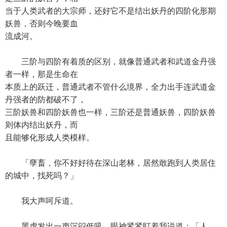
当于人类武者的大宗师，还好它不是结出妖丹的四阶化形期
妖兽，否则今晚要血
流成河。
三阶与四阶有着质的区别，就像普通武者和武道金丹强
者一样，那是生命在
本质上的跃迁，普通武者不管什么境界，全力出手连武道金
丹强者的防都破不了，
三阶妖兽和四阶妖兽也一样，三阶还是普通妖兽，四阶妖兽
则体内结出妖丹，而
且能够化形成人类模样。
「孽畜，你不好好待在深山老林，居然敢跑到人类居住
的城中，找死吗？」
我大声呵斥道。
黑虎发出一声沉闷低吼，眼神紧紧盯着我说道：「人