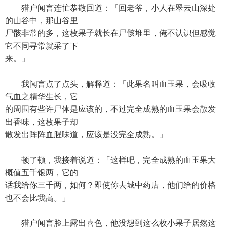
猎户闻言连忙恭敬回道：「回老爷，小人在翠云山深处
的山谷中，那山谷里
尸骸非常的多，这枚果子就长在尸骸堆里，俺不认识但感觉
它不同寻常就采了下
来。」
我闻言点了点头，解释道：「此果名叫血玉果，会吸收
气血之精华生长，它
的周围有些许尸体是应该的，不过完全成熟的血玉果会散发
出香味，这枚果子却
散发出阵阵血腥味道，应该是没完全成熟。」
顿了顿，我接着说道：「这样吧，完全成熟的血玉果大
概值五千银两，它的
话我给你三千两，如何？即使你去城中药店，他们给的价格
也不会比我高。」
猎户闻言脸上露出喜色，他没想到这么枚小果子居然这