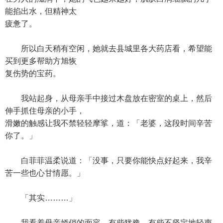
能掐出水，但精神太
疲惫了。
所以白天稍有空闲，她就去县城里各大药店看，希望能
买到更多帮助方旭恢
复伤势的宝药。
我站起身，从母亲手中接过木盘放在密室的桌上，然后
伸手抓住母亲的小手，
滑嫩的触感让我不禁轻轻摩挲，道：「老婆，这段时间辛苦
你了。」
白菲菲温柔说道：「没事，只要你能快点好起来，我辛
苦一些也心甘情愿。」
「其实………」
我看着母亲娇俏的面容，有些犹豫、有些不坚定地轻声