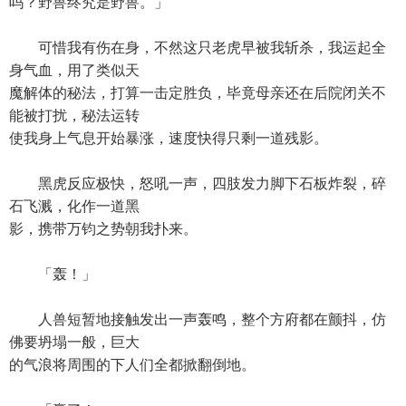
吗？野兽终究是野兽。」
可惜我有伤在身，不然这只老虎早被我斩杀，我运起全
身气血，用了类似天
魔解体的秘法，打算一击定胜负，毕竟母亲还在后院闭关不
能被打扰，秘法运转
使我身上气息开始暴涨，速度快得只剩一道残影。
黑虎反应极快，怒吼一声，四肢发力脚下石板炸裂，碎
石飞溅，化作一道黑
影，携带万钧之势朝我扑来。
「轰！」
人兽短暂地接触发出一声轰鸣，整个方府都在颤抖，仿
佛要坍塌一般，巨大
的气浪将周围的下人们全都掀翻倒地。