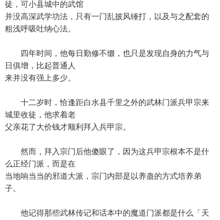
徒，可小县城中的武馆
并没高深武学功法，只有一门乱披风锤打，以及与之配套的
粗浅呼吸吐纳心法。
四年时间，他每日勤修不缀，也只是发现自身的力气与
日俱增，比起普通人
来并没有强上多少。
十二岁时，恰逢距白水县千里之外的武林门派兵甲宗来
城里收徒，他求着老
父亲花了大价钱才顺利拜入兵甲宗。
然而，拜入宗门后他傻眼了，因为这兵甲宗根本不是什
么正经门派，而是在
当地响当当的邪道大派，宗门内部是以养蛊的方式培养弟
子。
他记得那些武林传记和话本中的魔道门派都是什么「天