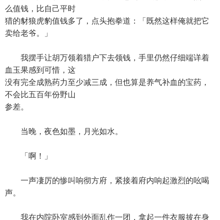
么值钱，比自己平时
猎的豺狼虎豹值钱多了，点头抱拳道：「既然这样俺就把它
卖给老爷。」
我摆手让胡万领着猎户下去领钱，手里仍然仔细端详着
血玉果感到可惜，这
没有完全成熟药力至少减三成，但也算是养气补血的宝药，
不会比五百年份野山
参差。
当晚，夜色如墨，月光如水。
「啊！」
一声凄厉的惨叫响彻方府，紧接着府内响起激烈的吆喝
声。
我在内院卧室感到外面乱作一团，拿起一件衣服披在身