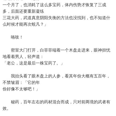
一个月了，也消耗了这么多宝药，体内伤势才恢复了三成
多，后面还要重新凝练
三花大药，武道真意阴阳失衡的方法也没找到，也不知道什
么时候才能再次蜕凡？」
咯吱！
密室大门打开，白菲菲端着一个木盘走进来，眼神担忧
地看着男人，轻声道：
「老公，这是最后一株宝药了。」
我抬头看了眼木盘上的人参，看其年份大概有五百年，
不禁皱眉：「它的年
份好像不太够吧！」
秘药，百年左右的药材混合而成，只对前两境的武者有
效。