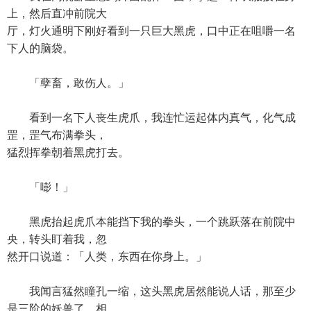
上，然后直冲前院大
厅，灯火通明下刚好看到一只巨大黑虎，口中正在咀嚼一名
下人的脑袋。
「孽畜，敢伤人。」
看到一名下人丧生虎爪，我连忙运起体内真气，化气成
罡，罡气布满拳头，
猛烈挥拳朝着黑虎打去。
「嘭！」
黑虎抬起虎爪本能挡下我的拳头，一个跳跃落在前院中
央，转头盯着我，忽
然开口说道：「人类，东西在你身上。」
我闻言猛然瞳孔一缩，这头黑虎居然能说人话，那至少
是三阶的妖兽了，相