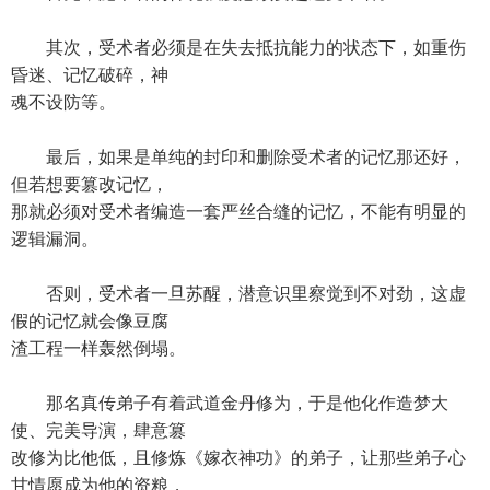
其次，受术者必须是在失去抵抗能力的状态下，如重伤
昏迷、记忆破碎，神
魂不设防等。
最后，如果是单纯的封印和删除受术者的记忆那还好，
但若想要篡改记忆，
那就必须对受术者编造一套严丝合缝的记忆，不能有明显的
逻辑漏洞。
否则，受术者一旦苏醒，潜意识里察觉到不对劲，这虚
假的记忆就会像豆腐
渣工程一样轰然倒塌。
那名真传弟子有着武道金丹修为，于是他化作造梦大
使、完美导演，肆意篡
改修为比他低，且修炼《嫁衣神功》的弟子，让那些弟子心
甘情愿成为他的资粮，