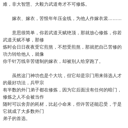
难，非大智慧、大毅力武道奇才不可修炼。
嫁衣、嫁衣，苦恨年年压金线，为他人作嫁衣裳………
意思很简单，你若武道天赋绝顶，那就放心修炼，你若
武道天赋不够，那修
炼时会日日夜夜受它煎熬，不想受煎熬，那就把自己苦修的
功力转给他人，就像
你千针万线辛苦缝制的嫁衣，却被别人给穿跑了。
虽然这门神功也是个大坑，但它却是宗门用来筛选人才
的最好功法，兵甲宗
有半数的外门弟子都在修炼，因为它后面没有任何的暗门，
修炼之人不会被当作
随时可以舍弃的耗材，比起小命来，些许苦还能忍受，于是
它就成了大多数外门
弟子的首选。