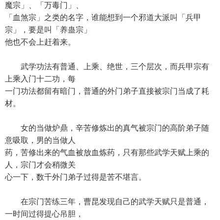
魔宗」、「万毒门」、
「血煞宗」之类的名字，谁能想到一个邪道大派叫「兵甲
宗」，要是叫「养蛊宗」
他也不会上赶着来。
武学功法有普通、上乘、绝世，三个层次，而兵甲宗有
上乘入门十二功，每
一门功法都留有暗门，普通的外门弟子直接被宗门当成了耗
材。
女的当做炉鼎，辛苦修炼出的真气被宗门的高阶弟子随
意吸取，男的当做人
药，苦修出来的气血被放血炼药，只有那些武学天赋上乘的
人，宗门才会稍微关
心一下，数千外门弟子过得是苦不堪言。
在宗门苦练三年，曹昆发现自己的武学天赋只是普通，
一时间过得提心吊胆，