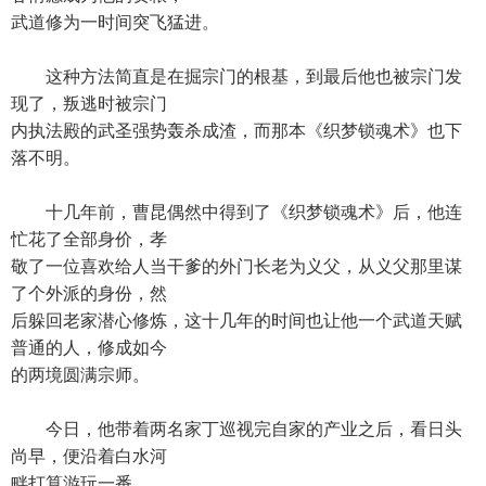
武道修为一时间突飞猛进。
这种方法简直是在掘宗门的根基，到最后他也被宗门发
现了，叛逃时被宗门
内执法殿的武圣强势轰杀成渣，而那本《织梦锁魂术》也下
落不明。
十几年前，曹昆偶然中得到了《织梦锁魂术》后，他连
忙花了全部身价，孝
敬了一位喜欢给人当干爹的外门长老为义父，从义父那里谋
了个外派的身份，然
后躲回老家潜心修炼，这十几年的时间也让他一个武道天赋
普通的人，修成如今
的两境圆满宗师。
今日，他带着两名家丁巡视完自家的产业之后，看日头
尚早，便沿着白水河
畔打算游玩一番。