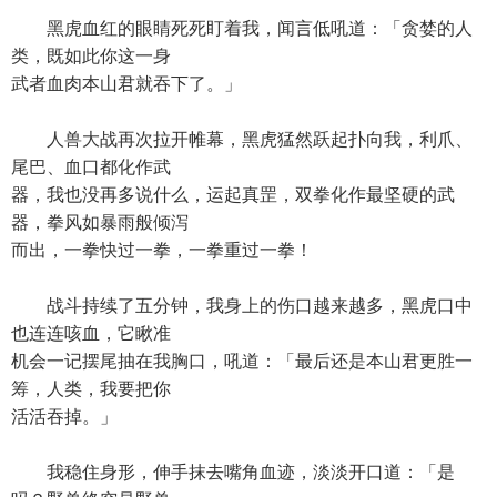
黑虎血红的眼睛死死盯着我，闻言低吼道：「贪婪的人
类，既如此你这一身
武者血肉本山君就吞下了。」
人兽大战再次拉开帷幕，黑虎猛然跃起扑向我，利爪、
尾巴、血口都化作武
器，我也没再多说什么，运起真罡，双拳化作最坚硬的武
器，拳风如暴雨般倾泻
而出，一拳快过一拳，一拳重过一拳！
战斗持续了五分钟，我身上的伤口越来越多，黑虎口中
也连连咳血，它瞅准
机会一记摆尾抽在我胸口，吼道：「最后还是本山君更胜一
筹，人类，我要把你
活活吞掉。」
我稳住身形，伸手抹去嘴角血迹，淡淡开口道：「是