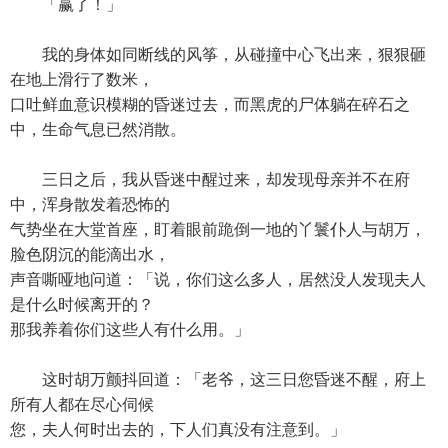
「赢了！」
我的身体如同断线的风筝，从碰撞中心飞出来，狠狠砸
在地上滑行了数米，
口吐鲜血意识模糊的昏迷过去，而黑虎的尸体躺在碎石之
中，生命气息已然消散。
三日之后，我从昏迷中醒过来，却发现母亲并不在府
中，浑身散发着恐怖的
气势坐在大堂首座，盯着眼前跪倒一地的丫鬟仆人与胡万，
脸色阴沉的能滴出水，
声音嘶哑地问道：「说，你们这么多人，居然没人发现夫人
是什么时候离开的？
那我养着你们这些人有什么用。」
这时胡万颤抖回道：「老爷，这三日您昏迷不醒，府上
所有人都在尽心伺候
您，夫人何时出去的，下人们真没有注意到。」